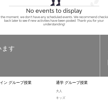
No events to display
t the moment, we don't have any scheduled events. We recommend checki
back later to see if new activities have been posted. Thank you for your
understanding!
います
イン グループ授業
通学 グループ授業
大人
キッズ