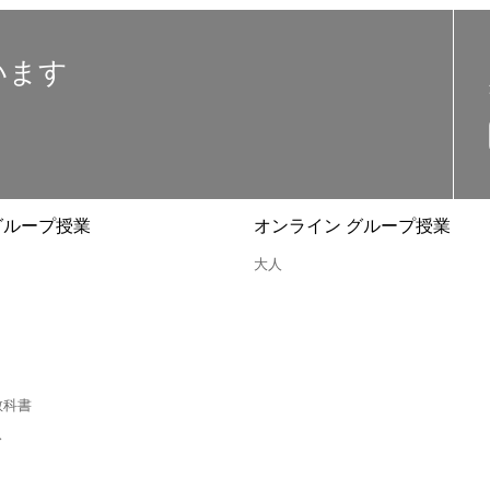
います
グループ授業
オンライン グループ授業
大人
教科書
ス