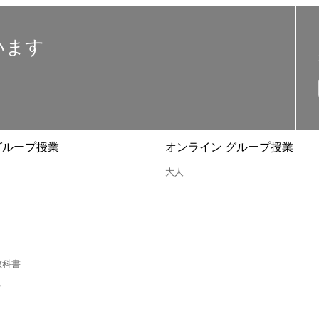
います
グループ授業
オンライン グループ授業
大人
教科書
ス